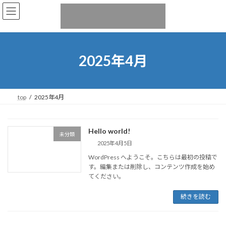
コ
ナ
ン
ビ
テ
ゲ
ン
ー
ツ
シ
へ
ョ
2025年4月
ス
ン
キ
に
ッ
移
プ
動
top
2025年4月
Hello world!
未分類
2025年4月5日
WordPress へようこそ。こちらは最初の投稿で
す。編集または削除し、コンテンツ作成を始め
てください。
続きを読む